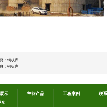
息：
钢板库
息：
钢板库
展示
主营产品
工程案例
联
板仓